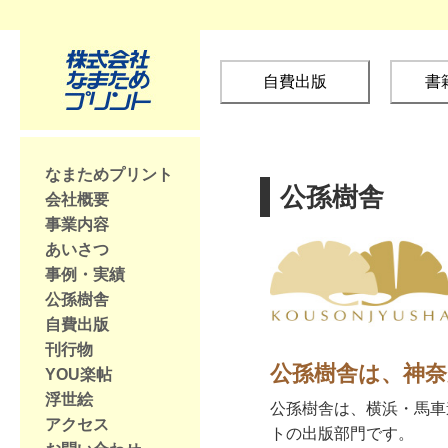
自費出版
書
なまためプリント
公孫樹舎
会社概要
事業内容
あいさつ
事例・実績
公孫樹舎
自費出版
刊行物
公孫樹舎は、神
YOU楽帖
浮世絵
公孫樹舎は、横浜・馬車
アクセス
トの出版部門です。